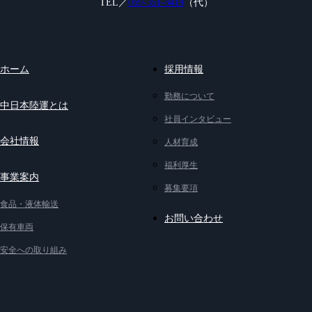
TEL／
059-351-8419
（代）
ホーム
採用情報
勤務について
中日本陸運とは
社員インタビュー
会社情報
人材育成
福利厚生
事業案内
募集要項
食品・液体輸送
お問い合わせ
保有車両
安全への取り組み